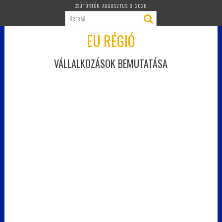
Skip
CSÜTÖRTÖK, AUGUSZTUS 6, 2026
to
content
EU RÉGIÓ
VÁLLALKOZÁSOK BEMUTATÁSA