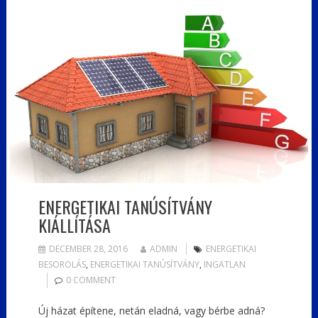
ENERGETIKAI TANÚSÍTVÁNY
KIÁLLÍTÁSA
DECEMBER 28, 2016
ADMIN
ENERGETIKAI
BESOROLÁS
,
ENERGETIKAI TANÚSÍTVÁNY
,
INGATLAN
0 COMMENT
Új házat építene, netán eladná, vagy bérbe adná?