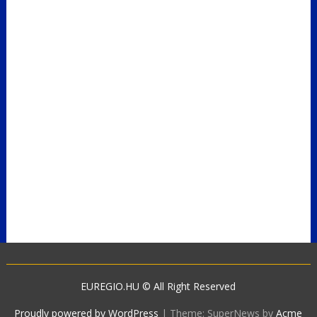
EUREGIO.HU © All Right Reserved
Proudly powered by WordPress
|
Theme: SuperNews by
Acme