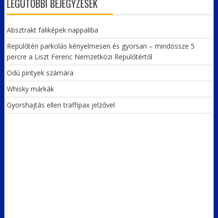
LEGUTÓBBI BEJEGYZÉSEK
Absztrakt faliképek nappaliba
Repülőtéri parkolás kényelmesen és gyorsan – mindössze 5
percre a Liszt Ferenc Nemzetközi Repülőtértől
Odú pintyek számára
Whisky márkák
Gyorshajtás ellen traffipax jelzővel