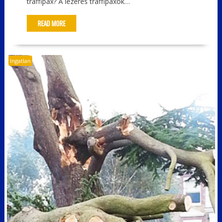
traffipax? A lézeres traffipaxok…
READ MORE
Ingatlan