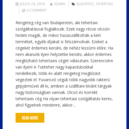
JÚLIUS 24, 2018
ADMIN
BUDAPEST
,
TEHERTAXI
0 COMMENT
Rengeteg cég van Budapesten, aki tehertaxi
szolgáltatással foglalkozik. Ezek nagy része olcsón
hirdeti magát, de mikor hazaszállították a kért
terméket, egyéb díjakat is felszámolnak. Ezeket a
cégeket érdemes kerülni, de nehéz kiszűrni előre. Ha
nem akarunk ilyen helyzetbe kerülni, akkor érdemes
megbízható tehertaxis céget választani. Szerencsére
van ilyen! A Tutiteher nagy kapacitásokkal
rendelkezik, több év alatt rengeteg megbízást
végeztek el. Fuvarozó cégük több nagyobb rakterű
gépjárművel áll ki, amiben a szállítani kívánt tárgyak
nagy biztonságban vannak. Olcsó és korrekt
tehertaxis cég Ha olyan tehertaxi szolgáltatás keres,
ahol figyelnek mindenre, akkor…
READ MORE