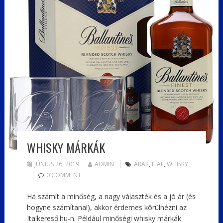
WHISKY MÁRKÁK
JÚNIUS 26, 2019
ADMIN
ÁRAK
,
ITAL
,
WHISKY
0 COMMENT
Ha számít a minőség, a nagy választék és a jó ár (és
hogyne számítana!), akkor érdemes körülnézni az
Italkereső.hu-n. Például minőségi whisky márkák