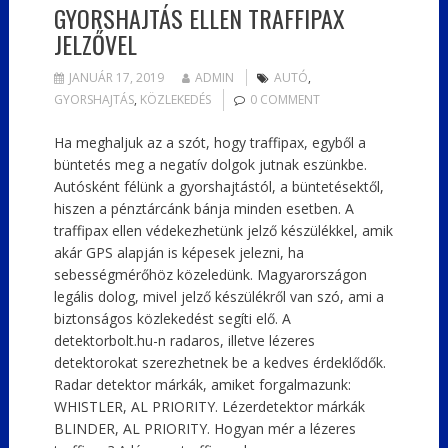
GYORSHAJTÁS ELLEN TRAFFIPAX
JELZŐVEL
JANUÁR 17, 2019
ADMIN
AUTÓ
,
GYORSHAJTÁS
,
KÖZLEKEDÉS
0 COMMENT
Ha meghaljuk az a szót, hogy traffipax, egyből a
büntetés meg a negatív dolgok jutnak eszünkbe.
Autósként félünk a gyorshajtástól, a büntetésektől,
hiszen a pénztárcánk bánja minden esetben. A
traffipax ellen védekezhetünk jelző készülékkel, amik
akár GPS alapján is képesek jelezni, ha
sebességmérőhöz közeledünk. Magyarországon
legális dolog, mivel jelző készülékről van szó, ami a
biztonságos közlekedést segíti elő. A
detektorbolt.hu-n radaros, illetve lézeres
detektorokat szerezhetnek be a kedves érdeklődők.
Radar detektor márkák, amiket forgalmazunk:
WHISTLER, AL PRIORITY. Lézerdetektor márkák
BLINDER, AL PRIORITY. Hogyan mér a lézeres