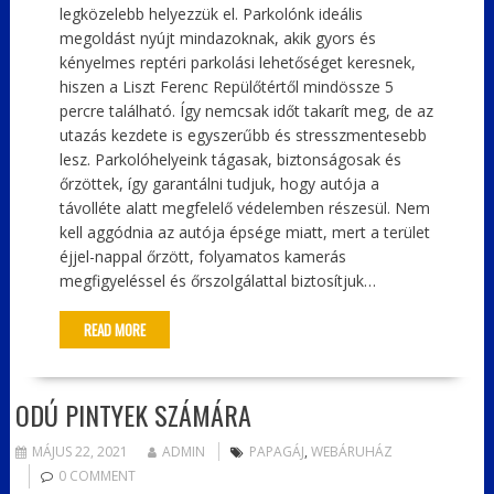
legközelebb helyezzük el. Parkolónk ideális
megoldást nyújt mindazoknak, akik gyors és
kényelmes reptéri parkolási lehetőséget keresnek,
hiszen a Liszt Ferenc Repülőtértől mindössze 5
percre található. Így nemcsak időt takarít meg, de az
utazás kezdete is egyszerűbb és stresszmentesebb
lesz. Parkolóhelyeink tágasak, biztonságosak és
őrzöttek, így garantálni tudjuk, hogy autója a
távolléte alatt megfelelő védelemben részesül. Nem
kell aggódnia az autója épsége miatt, mert a terület
éjjel-nappal őrzött, folyamatos kamerás
megfigyeléssel és őrszolgálattal biztosítjuk…
READ MORE
ODÚ PINTYEK SZÁMÁRA
MÁJUS 22, 2021
ADMIN
PAPAGÁJ
,
WEBÁRUHÁZ
0 COMMENT