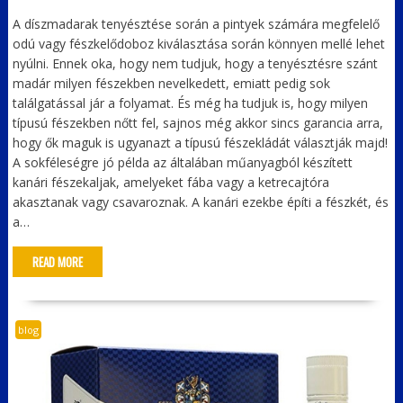
A díszmadarak tenyésztése során a pintyek számára megfelelő
odú vagy fészkelődoboz kiválasztása során könnyen mellé lehet
nyúlni. Ennek oka, hogy nem tudjuk, hogy a tenyésztésre szánt
madár milyen fészekben nevelkedett, emiatt pedig sok
találgatással jár a folyamat. És még ha tudjuk is, hogy milyen
típusú fészekben nőtt fel, sajnos még akkor sincs garancia arra,
hogy ők maguk is ugyanazt a típusú fészekládát választják majd!
A sokféleségre jó példa az általában műanyagból készített
kanári fészekaljak, amelyeket fába vagy a ketrecajtóra
akasztanak vagy csavaroznak. A kanári ezekbe építi a fészkét, és
a…
READ MORE
blog