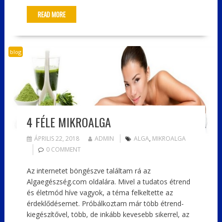
READ MORE
blog
4 FÉLE MIKROALGA
ÁPRILIS 22, 2018
ADMIN
ALGA
,
MIKROALGA
0 COMMENT
Az internetet böngészve találtam rá az
Algaegészség.com oldalára. Mivel a tudatos étrend
és életmód híve vagyok, a téma felkeltette az
érdeklődésemet. Próbálkoztam már több étrend-
kiegészítővel, több, de inkább kevesebb sikerrel, az