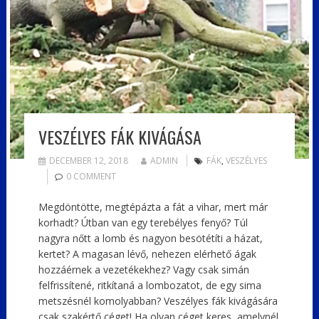
VESZÉLYES FÁK KIVÁGÁSA
DECEMBER 12, 2018
ADMIN
FÁK
,
VESZÉLYES
0 COMMENT
Megdöntötte, megtépázta a fát a vihar, mert már
korhadt? Útban van egy terebélyes fenyő? Túl
nagyra nőtt a lomb és nagyon besötétíti a házat,
kertet? A magasan lévő, nehezen elérhető ágak
hozzáérnek a vezetékekhez? Vagy csak simán
felfrissítené, ritkítaná a lombozatot, de egy sima
metszésnél komolyabban? Veszélyes fák kivágására
csak szakértő céget! Ha olyan céget keres, amelynél