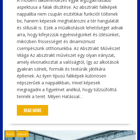
A modern lakberendezés egyik legizgalmasabb
aspektusa a falak díszítése. Az absztrakt faliképek
nappaliba nem csupán esztétikai funkciót töltenek
be, hanem képesek meghatározni a tér hangulatát
és stílusát is. Ezek a műalkotások lehetőséget adnak
arra, hogy kifejezzük egyéniségünket és ízlésünket,
miközben frissességet és dinamizmust
csempészünk otthonunkba. Az Absztrakt Művészet
Világa Az absztrakt művészet egy olyan irányzat,
amely elvonatkoztat a valóságtól, így az alkotások
gyakran színek, formák és textúrák játékára
építenek. Az ilyen típusú faliképek különösen
népszerűek a nappalikban, mivel képesek
megragadni a figyelmet anélkül, hogy túlzsúfolttá
tennék a teret. Milyen Hatással…
READ MORE
Autó
utazás