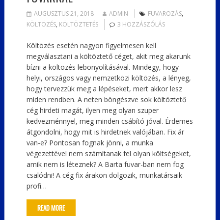
AUGUSZTUS 21, 2018
ADMIN
FUVAROZÁS
,
KÖLTÖZÉS
,
KÖLTÖZTETÉS
3 HOZZÁSZÓLÁS
Költözés esetén nagyon figyelmesen kell
megválasztani a költöztető céget, akit meg akarunk
bízni a költözés lebonyolításával. Mindegy, hogy
helyi, országos vagy nemzetközi költözés, a lényeg,
hogy tervezzük meg a lépéseket, mert akkor lesz
miden rendben. A neten böngészve sok költöztető
cég hirdeti magát, ilyen meg olyan szuper
kedvezménnyel, meg minden csábító jóval. Érdemes
átgondolni, hogy mit is hirdetnek valójában. Fix ár
van-e? Pontosan fognak jönni, a munka
végezettével nem számítanak fel olyan költségeket,
amik nem is léteznek? A Barta fuvar-ban nem fog
csalódni! A cég fix árakon dolgozik, munkatársaik
profi…
READ MORE