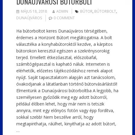
DUNAÚJVÁROSI BÚTORBOLT
MÁJUS 18, 2018
ADMIN
BÚTOR
,
BÚTORBOLT
,
DUNAÚJVÁROS
0 COMMENT
Ha bútorboltot keres Dunaújváros térségében,
érdemes a Horizont Bútort meglátogatnia. A bolt
választéka a konyhabútoroktól kezdve, a kárpitos
bútorokon keresztül egészen a szekrénysorokig
terjed. Emellett étkezőasztal, előszobafal,
számítógépasztal is kapható náluk. Interneten is
elérhetők, előzetes tájékozódáshoz remek alapot
nyújt. Saját tapasztalatom alapján azt tanácsolom,
óvakodjanak a látatlanban történő bútorvásárlástól!
Elmentünk a Dunaújvárosi bútorboltba A legjobb, ha
személyesen győződik meg egy adott bútorról,
például élőben lehet, hogy már nem is tetszik
annyira, mint egy előnyös fotón vagy épp fordítva,
sokkal szebb! Nem beszélve arról, hogy
megtapinthatja, ráülhet, kinyithatja az adott bútort,
…