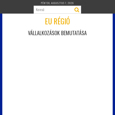
Skip
PÉNTEK, AUGUSZTUS 7, 2026
to
content
EU RÉGIÓ
VÁLLALKOZÁSOK BEMUTATÁSA