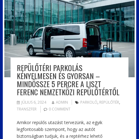
REPÜLŐTÉRI PARKOLÁS
KÉNYELMESEN ÉS GYORSAN –
MINDÖSSZE 5 PERCRE A LISZT
FERENC NEMZETKÖZI REPÜLŐTÉRTŐL
JÚLIUS 6, 2024
ADMIN
PARKOLÓ
,
REPÜLŐTÉR
,
TRANSZFER
0 COMMENT
Amikor repülős utazást tervezünk, az egyik
legfontosabb szempont, hogy az autót
biztonságban tudjuk, és a reptérhez lehető