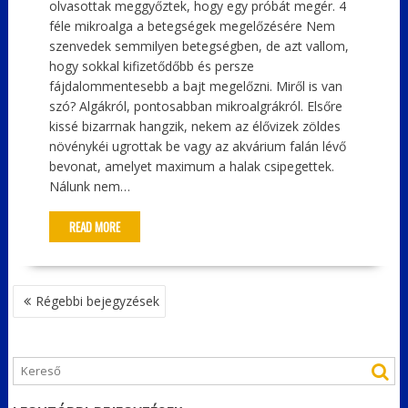
olvasottak meggyőztek, hogy egy próbát megér. 4
féle mikroalga a betegségek megelőzésére Nem
szenvedek semmilyen betegségben, de azt vallom,
hogy sokkal kifizetődőbb és persze
fájdalommentesebb a bajt megelőzni. Miről is van
szó? Algákról, pontosabban mikroalgrákról. Elsőre
kissé bizarrnak hangzik, nekem az élővizek zöldes
növénykéi ugrottak be vagy az akvárium falán lévő
bevonat, amelyet maximum a halak csipegettek.
Nálunk nem…
READ MORE
BEJEGYZÉS
Régebbi bejegyzések
NAVIGÁCIÓ