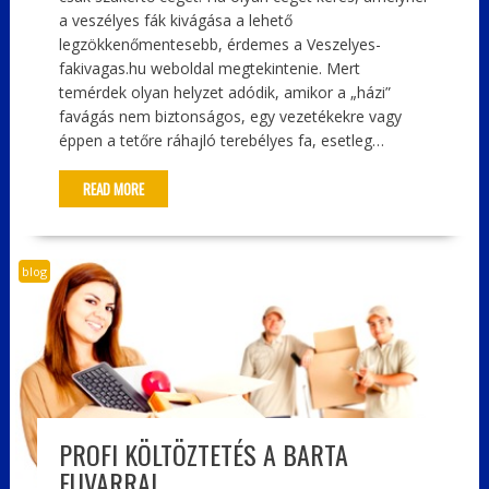
a veszélyes fák kivágása a lehető
legzökkenőmentesebb, érdemes a Veszelyes-
fakivagas.hu weboldal megtekintenie. Mert
temérdek olyan helyzet adódik, amikor a „házi”
favágás nem biztonságos, egy vezetékekre vagy
éppen a tetőre ráhajló terebélyes fa, esetleg…
READ MORE
blog
PROFI KÖLTÖZTETÉS A BARTA
FUVARRAL