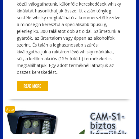
közül válogathatunk, különféle kereskedések whisky
kínálatát hasonlíthatjuk össze. Itt aztán tényleg
sokféle whisky megtalálható a kommersztől kezdve
a minőségin keresztül a speciálisabb típusúig,
jelenleg kb. 300 találatot dob az oldal. Szűrhetünk a
gyártók, az űrtartalom vagy éppen az alkoholfok
szerint. És talán a leghasznosabb szűrés:
kiválogathatjuk a raktáron lévő whisky márkákat,
sőt, a kellően akciós (15% fölötti) termékeket is
megtalálhatjuk. Egy adott terméknél láthatjuk az
összes kereskedést…
READ MORE
Autó