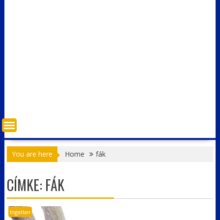
You are here
Home
fák
CÍMKE:
FÁK
Ingatlan