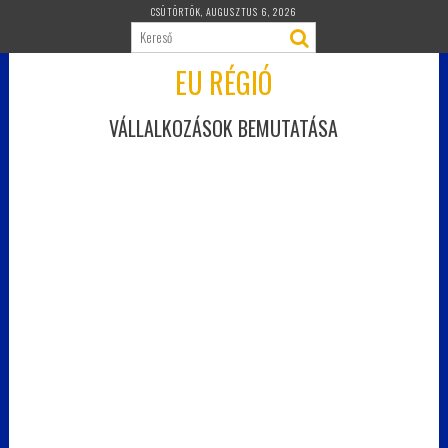
Skip
CSÜTÖRTÖK, AUGUSZTUS 6, 2026
to
content
EU RÉGIÓ
VÁLLALKOZÁSOK BEMUTATÁSA