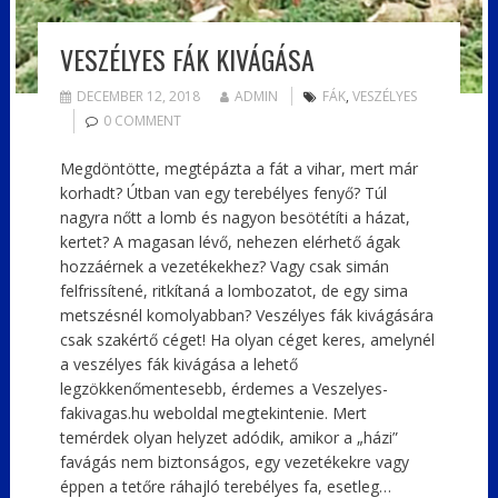
VESZÉLYES FÁK KIVÁGÁSA
DECEMBER 12, 2018
ADMIN
FÁK
,
VESZÉLYES
0 COMMENT
Megdöntötte, megtépázta a fát a vihar, mert már
korhadt? Útban van egy terebélyes fenyő? Túl
nagyra nőtt a lomb és nagyon besötétíti a házat,
kertet? A magasan lévő, nehezen elérhető ágak
hozzáérnek a vezetékekhez? Vagy csak simán
felfrissítené, ritkítaná a lombozatot, de egy sima
metszésnél komolyabban? Veszélyes fák kivágására
csak szakértő céget! Ha olyan céget keres, amelynél
a veszélyes fák kivágása a lehető
legzökkenőmentesebb, érdemes a Veszelyes-
fakivagas.hu weboldal megtekintenie. Mert
temérdek olyan helyzet adódik, amikor a „házi”
favágás nem biztonságos, egy vezetékekre vagy
éppen a tetőre ráhajló terebélyes fa, esetleg…