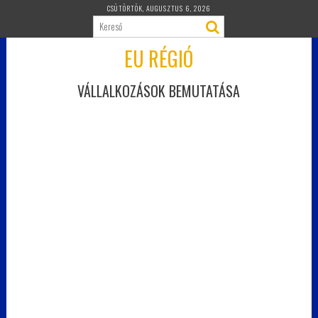
Skip
CSÜTÖRTÖK, AUGUSZTUS 6, 2026
to
content
EU RÉGIÓ
VÁLLALKOZÁSOK BEMUTATÁSA