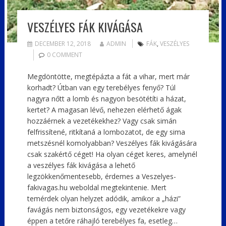
VESZÉLYES FÁK KIVÁGÁSA
DECEMBER 12, 2018
ADMIN
FÁK
,
VESZÉLYES
0 COMMENT
Megdöntötte, megtépázta a fát a vihar, mert már
korhadt? Útban van egy terebélyes fenyő? Túl
nagyra nőtt a lomb és nagyon besötétíti a házat,
kertet? A magasan lévő, nehezen elérhető ágak
hozzáérnek a vezetékekhez? Vagy csak simán
felfrissítené, ritkítaná a lombozatot, de egy sima
metszésnél komolyabban? Veszélyes fák kivágására
csak szakértő céget! Ha olyan céget keres, amelynél
a veszélyes fák kivágása a lehető
legzökkenőmentesebb, érdemes a Veszelyes-
fakivagas.hu weboldal megtekintenie. Mert
temérdek olyan helyzet adódik, amikor a „házi”
favágás nem biztonságos, egy vezetékekre vagy
éppen a tetőre ráhajló terebélyes fa, esetleg…