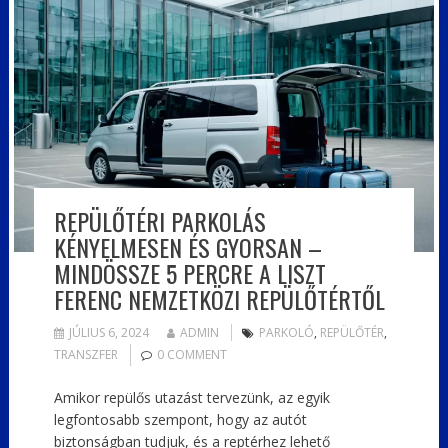
REPÜLŐTÉRI PARKOLÁS
KÉNYELMESEN ÉS GYORSAN –
MINDÖSSZE 5 PERCRE A LISZT
FERENC NEMZETKÖZI REPÜLŐTÉRTŐL
JÚLIUS 6, 2024
ADMIN
PARKOLÓ
,
REPÜLŐTÉR
,
TRANSZFER
0 COMMENT
Amikor repülős utazást tervezünk, az egyik
legfontosabb szempont, hogy az autót
biztonságban tudjuk, és a reptérhez lehető