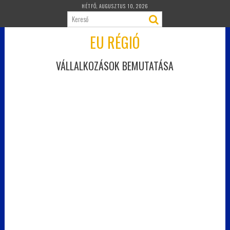
Skip
HÉTFŐ, AUGUSZTUS 10, 2026
to
content
EU RÉGIÓ
VÁLLALKOZÁSOK BEMUTATÁSA