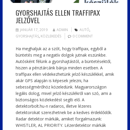
GYORSHAJTÁS ELLEN TRAFFIPAX
JELZŐVEL
JANUÁR 17, 2019
ADMIN
AUTÓ
,
GYORSHAJTÁS
,
KÖZLEKEDÉS
0 COMMENT
Ha meghaljuk az a szót, hogy traffipax, egyből a
büntetés meg a negatív dolgok jutnak eszünkbe.
Autósként félünk a gyorshajtástól, a büntetésektől,
hiszen a pénztárcánk bánja minden esetben. A
traffipax ellen védekezhetünk jelző készülékkel, amik
akár GPS alapján is képesek jelezni, ha
sebességmérőhöz közeledünk. Magyarországon
legális dolog, mivel jelző készülékről van szó, ami a
biztonságos közlekedést segíti elő. A
detektorbolt.hu-n radaros, illetve lézeres
detektorokat szerezhetnek be a kedves érdeklődők.
Radar detektor márkák, amiket forgalmazunk:
WHISTLER, AL PRIORITY. Lézerdetektor márkák