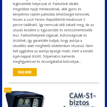
legközelebb helyezzük el. Parkolónk ideális
megoldást nyújt mindazoknak, akik gyors és
kényelmes reptéri parkolási lehetőséget keresnek,
hiszen a Liszt Ferenc Repülőtértől mindössze 5
percre található. Így nemcsak időt takarít meg, de az
utazás kezdete is egyszerűbb és stresszmentesebb
lesz. Parkolóhelyeink tágasak, biztonságosak és
őrzöttek, így garantálni tudjuk, hogy autója a
távolléte alatt megfelelő védelemben részesül. Nem
kell aggódnia az autója épsége miatt, mert a terület
éjjel-nappal őrzött, folyamatos kamerás
megfigyeléssel és őrszolgálattal biztosítjuk…
READ MORE
Autó