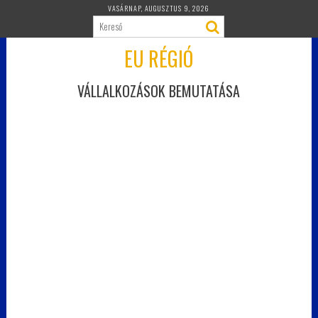
Skip
VASÁRNAP, AUGUSZTUS 9, 2026
to
content
EU RÉGIÓ
VÁLLALKOZÁSOK BEMUTATÁSA