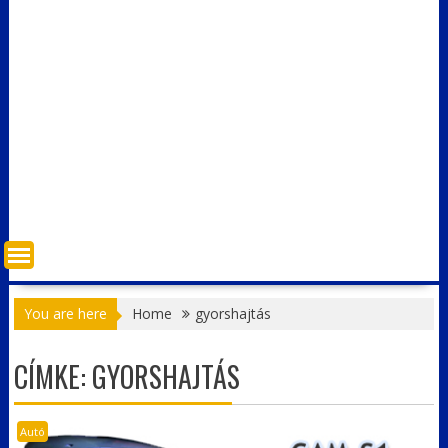
You are here
Home
gyorshajtás
CÍMKE:
GYORSHAJTÁS
Autó