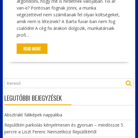
átgondolni, hogy mit is hirdetnek valójában. Fix ár
van-e? Pontosan fognak jönni, a munka
végezettével nem számítanak fel olyan költségeket,
amik nem is léteznek? A Barta fuvar-ban nem fog
csalódni! A cég fix árakon dolgozik, munkatársaik
profi…
READ MORE
LEGUTÓBBI BEJEGYZÉSEK
Absztrakt faliképek nappaliba
Repülőtéri parkolás kényelmesen és gyorsan – mindössze 5
percre a Liszt Ferenc Nemzetközi Repülőtértől