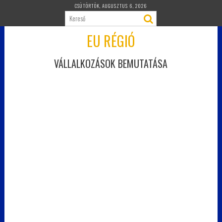
Skip
CSÜTÖRTÖK, AUGUSZTUS 6, 2026
to
content
EU RÉGIÓ
VÁLLALKOZÁSOK BEMUTATÁSA