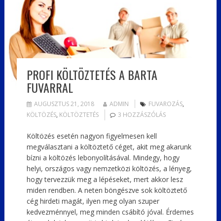
PROFI KÖLTÖZTETÉS A BARTA
FUVARRAL
AUGUSZTUS 21, 2018
ADMIN
FUVAROZÁS
,
KÖLTÖZÉS
,
KÖLTÖZTETÉS
3 HOZZÁSZÓLÁS
Költözés esetén nagyon figyelmesen kell
megválasztani a költöztető céget, akit meg akarunk
bízni a költözés lebonyolításával. Mindegy, hogy
helyi, országos vagy nemzetközi költözés, a lényeg,
hogy tervezzük meg a lépéseket, mert akkor lesz
miden rendben. A neten böngészve sok költöztető
cég hirdeti magát, ilyen meg olyan szuper
kedvezménnyel, meg minden csábító jóval. Érdemes