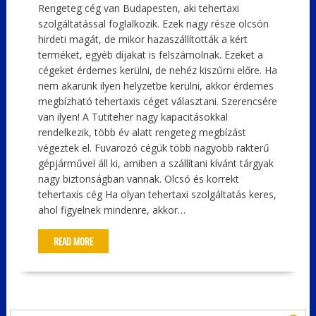
Rengeteg cég van Budapesten, aki tehertaxi
szolgáltatással foglalkozik. Ezek nagy része olcsón
hirdeti magát, de mikor hazaszállították a kért
terméket, egyéb díjakat is felszámolnak. Ezeket a
cégeket érdemes kerülni, de nehéz kiszűrni előre. Ha
nem akarunk ilyen helyzetbe kerülni, akkor érdemes
megbízható tehertaxis céget választani. Szerencsére
van ilyen! A Tutiteher nagy kapacitásokkal
rendelkezik, több év alatt rengeteg megbízást
végeztek el. Fuvarozó cégük több nagyobb rakterű
gépjárművel áll ki, amiben a szállítani kívánt tárgyak
nagy biztonságban vannak. Olcsó és korrekt
tehertaxis cég Ha olyan tehertaxi szolgáltatás keres,
ahol figyelnek mindenre, akkor…
READ MORE