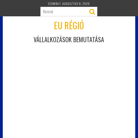
Skip
SZOMBAT, AUGUSZTUS 8, 2026
to
content
EU RÉGIÓ
VÁLLALKOZÁSOK BEMUTATÁSA