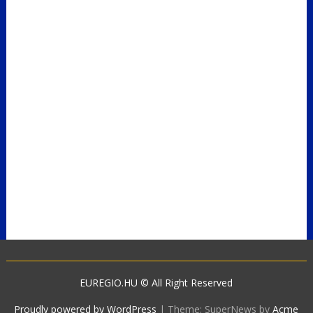
EUREGIO.HU © All Right Reserved
Proudly powered by WordPress
|
Theme: SuperNews by
Acme