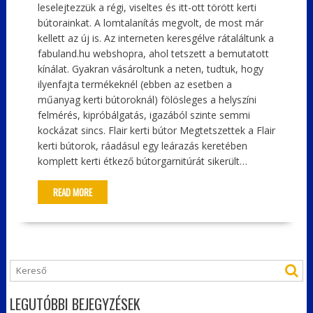
leselejtezzük a régi, viseltes és itt-ott törött kerti
bútorainkat. A lomtalanítás megvolt, de most már
kellett az új is. Az interneten keresgélve rátaláltunk a
fabuland.hu webshopra, ahol tetszett a bemutatott
kínálat. Gyakran vásároltunk a neten, tudtuk, hogy
ilyenfajta termékeknél (ebben az esetben a
műanyag kerti bútoroknál) fölösleges a helyszíni
felmérés, kipróbálgatás, igazából szinte semmi
kockázat sincs. Flair kerti bútor Megtetszettek a Flair
kerti bútorok, ráadásul egy leárazás keretében
komplett kerti étkező bútorgarnitúrát sikerült…
READ MORE
LEGUTÓBBI BEJEGYZÉSEK