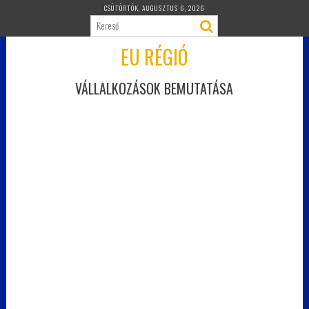
Skip
CSÜTÖRTÖK, AUGUSZTUS 6, 2026
to
content
EU RÉGIÓ
VÁLLALKOZÁSOK BEMUTATÁSA