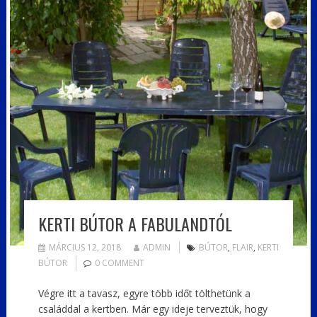
KERTI BÚTOR A FABULANDTÓL
MÁRCIUS 12, 2018
ADMIN
BÚTOR
,
FLAIR
,
KERTI
BÚTOR
0 COMMENT
Végre itt a tavasz, egyre több időt tölthetünk a
családdal a kertben. Már egy ideje terveztük, hogy