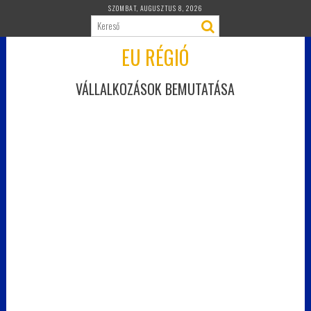
Skip
SZOMBAT, AUGUSZTUS 8, 2026
to
content
EU RÉGIÓ
VÁLLALKOZÁSOK BEMUTATÁSA