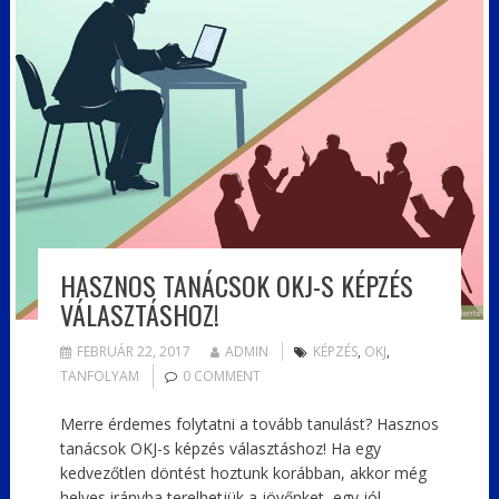
HASZNOS TANÁCSOK OKJ-S KÉPZÉS
VÁLASZTÁSHOZ!
FEBRUÁR 22, 2017
ADMIN
KÉPZÉS
,
OKJ
,
TANFOLYAM
0 COMMENT
Merre érdemes folytatni a tovább tanulást? Hasznos
tanácsok OKJ-s képzés választáshoz! Ha egy
kedvezőtlen döntést hoztunk korábban, akkor még
helyes irányba terelhetjük a jövőnket, egy jól