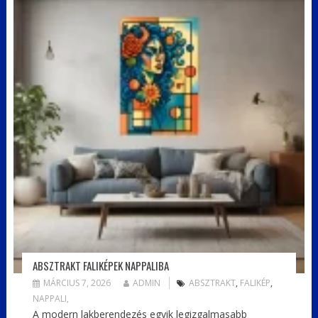
ABSZTRAKT FALIKÉPEK NAPPALIBA
MÁRCIUS 7, 2026
ADMIN
ABSZTRAKT
,
FALIKÉP
,
NAPPALI,
A modern lakberendezés egyik legizgalmasabb