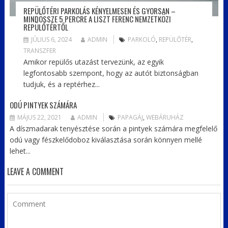
REPÜLŐTÉRI PARKOLÁS KÉNYELMESEN ÉS GYORSAN –
MINDÖSSZE 5 PERCRE A LISZT FERENC NEMZETKÖZI
REPÜLŐTÉRTŐL
JÚLIUS 6, 2024
ADMIN
PARKOLÓ
,
REPÜLŐTÉR
,
TRANSZFER
Amikor repülős utazást tervezünk, az egyik
legfontosabb szempont, hogy az autót biztonságban
tudjuk, és a reptérhez...
ODÚ PINTYEK SZÁMÁRA
MÁJUS 22, 2021
ADMIN
PAPAGÁJ
,
WEBÁRUHÁZ
A díszmadarak tenyésztése során a pintyek számára megfelelő
odú vagy fészkelődoboz kiválasztása során könnyen mellé
lehet...
LEAVE A COMMENT