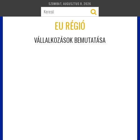
Skip
SZOMBAT, AUGUSZTUS 8, 2026
to
content
EU RÉGIÓ
VÁLLALKOZÁSOK BEMUTATÁSA