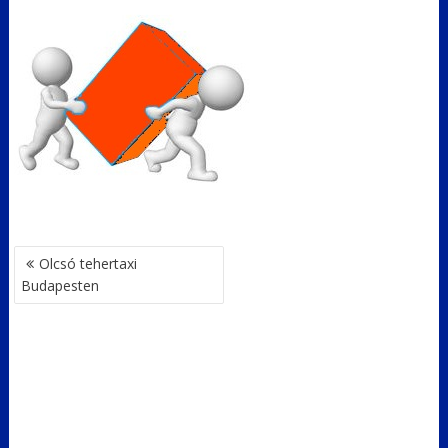
BEJEGYZÉS
Olcsó tehertaxi
NAVIGÁCIÓ
Budapesten