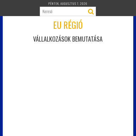
Skip
PÉNTEK, AUGUSZTUS 7, 2026
to
content
EU RÉGIÓ
VÁLLALKOZÁSOK BEMUTATÁSA