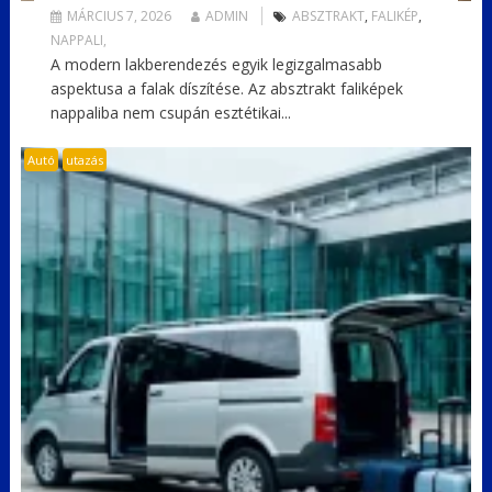
MÁRCIUS 7, 2026
ADMIN
ABSZTRAKT
,
FALIKÉP
,
NAPPALI,
A modern lakberendezés egyik legizgalmasabb
aspektusa a falak díszítése. Az absztrakt faliképek
nappaliba nem csupán esztétikai...
Autó
utazás