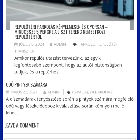
REPÜLŐTÉRI PARKOLÁS KÉNYELMESEN ÉS GYORSAN –
MINDÖSSZE 5 PERCRE A LISZT FERENC NEMZETKÖZI
REPÜLŐTÉRTŐL
JÚLIUS 6, 2024
ADMIN
PARKOLÓ
,
REPÜLŐTÉR
,
TRANSZFER
Amikor repülős utazást tervezünk, az egyik
legfontosabb szempont, hogy az autót biztonságban
tudjuk, és a reptérhez...
ODÚ PINTYEK SZÁMÁRA
MÁJUS 22, 2021
ADMIN
PAPAGÁJ
,
WEBÁRUHÁZ
A díszmadarak tenyésztése során a pintyek számára megfelelő
odú vagy fészkelődoboz kiválasztása során könnyen mellé
lehet...
LEAVE A COMMENT