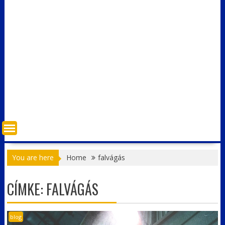
You are here
Home
falvágás
CÍMKE:
FALVÁGÁS
blog