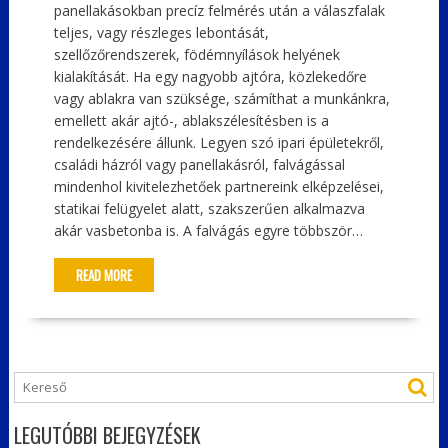
panellakásokban precíz felmérés után a válaszfalak
teljes, vagy részleges lebontását,
szellőzőrendszerek, födémnyílások helyének
kialakítását. Ha egy nagyobb ajtóra, közlekedőre
vagy ablakra van szüksége, számíthat a munkánkra,
emellett akár ajtó-, ablakszélesítésben is a
rendelkezésére állunk. Legyen szó ipari épületekről,
családi házról vagy panellakásról, falvágással
mindenhol kivitelezhetőek partnereink elképzelései,
statikai felügyelet alatt, szakszerűen alkalmazva
akár vasbetonba is. A falvágás egyre többször…
READ MORE
LEGUTÓBBI BEJEGYZÉSEK