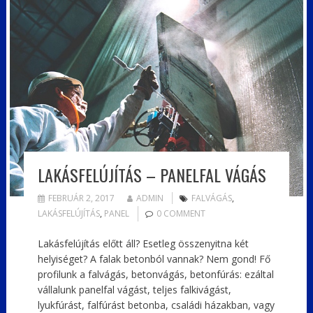
LAKÁSFELÚJÍTÁS – PANELFAL VÁGÁS
FEBRUÁR 2, 2017
ADMIN
FALVÁGÁS
,
LAKÁSFELÚJÍTÁS
,
PANEL
0 COMMENT
Lakásfelújítás előtt áll? Esetleg összenyitna két
helyiséget? A falak betonból vannak? Nem gond! Fő
profilunk a falvágás, betonvágás, betonfúrás: ezáltal
vállalunk panelfal vágást, teljes falkivágást,
lyukfúrást, falfúrást betonba, családi házakban, vagy