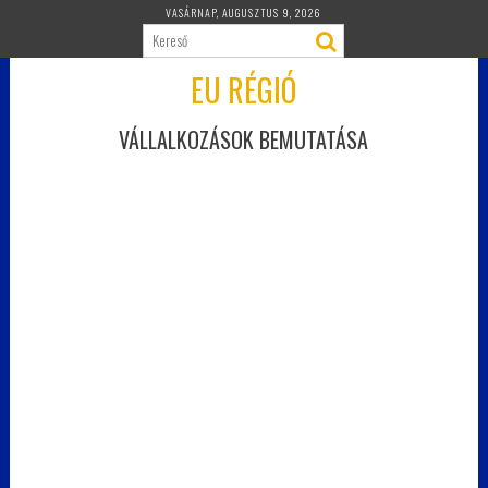
Skip
VASÁRNAP, AUGUSZTUS 9, 2026
to
content
EU RÉGIÓ
VÁLLALKOZÁSOK BEMUTATÁSA