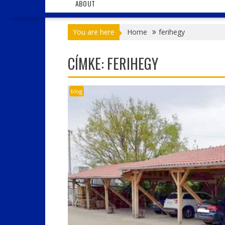
ABOUT
You are here
Home
ferihegy
CÍMKE:
FERIHEGY
blog