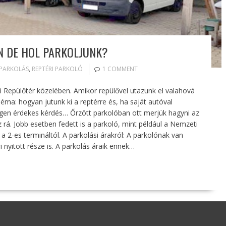
N DE HOL PARKOLJUNK?
PARKOLÁS
,
REPTÉRI PARKOLÓ
1 COMMENT
 Repülőtér közelében. Amikor repülővel utazunk el valahová
léma: hogyan jutunk ki a reptérre és, ha saját autóval
igen érdekes kérdés… Őrzött parkolóban ott merjük hagyni az
z rá. Jobb esetben fedett is a parkoló, mint például a Nemzeti
a 2-es termináltól. A parkolási árakról: A parkolónak van
i nyitott része is. A parkolás áraik ennek…