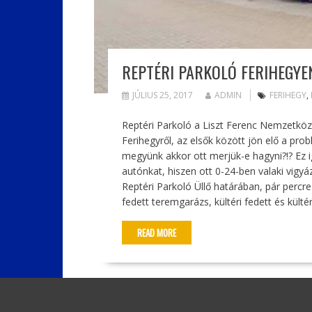
REPTÉRI PARKOLÓ FERIHEGYE
JÚLIUS 25, 2017
ADMIN
FERIHEGY
,
Reptéri Parkoló a Liszt Ferenc Nemzetközi
Ferihegyről, az elsők között jön elő a prob
megyünk akkor ott merjük-e hagyni?!? Ez 
autónkat, hiszen ott 0-24-ben valaki vigyá
Reptéri Parkoló Üllő határában, pár percre 
fedett teremgarázs, kültéri fedett és kültér
READ MORE