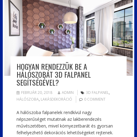
HOGYAN RENDEZZÜK BE A
HÁLÓSZOBÁT 3D FALPANEL
SEGÍTSÉGÉVEL?
FEBRUÁR 20, 2018
ADMIN
3D FALPANEL
,
HÁLÓSZOBA
,
LAKÁSDEKORÁCIÓ
0 COMMENT
A hálószoba falpanelek rendkívül nagy
népszerűséget mutatnak az lakberendezés
művészetében, mivel környezetbarát és gyorsan
felhelyezhető dekorációs lehetőségeket rejtenek.