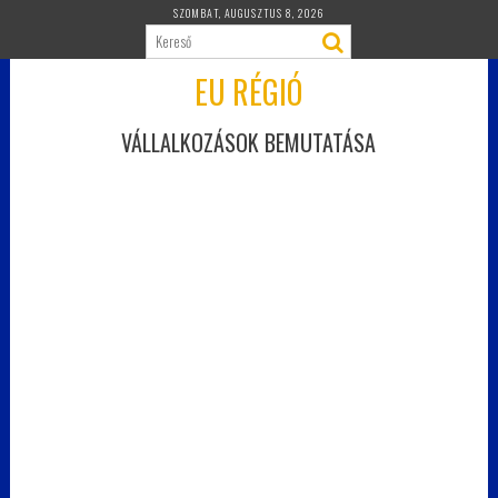
Skip
SZOMBAT, AUGUSZTUS 8, 2026
to
content
EU RÉGIÓ
VÁLLALKOZÁSOK BEMUTATÁSA