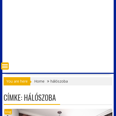
You are here
Home
hálószoba
CÍMKE:
HÁLÓSZOBA
blog