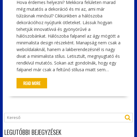
Hova érdemes helyezni? Mekkora felületen marad
még mutatós a dekoráció és mi az, ami már
túlzásnak minősül? Cikkünkben a hálószoba
dekorációhoz nyújtunk ötleteket. Lássuk hogyan
tehetjük innovatívvá és gyönyörűvé a
hálószobánkat. Hálószoba falpanel az ágy mögött a
minimalista design részeként. Manapság nem csak a
weboldalaknál, hanem a lakberendezésnél is nagy
divat a minimalista stílus. Letisztult, megnyugtató és
rendkívül mutatós. Sokan azt gondolnák, hogy egy
falpanel már csak a feltűnő stílusa miatt sem…
READ MORE
LEGUTÓBBI BEJEGYZÉSEK