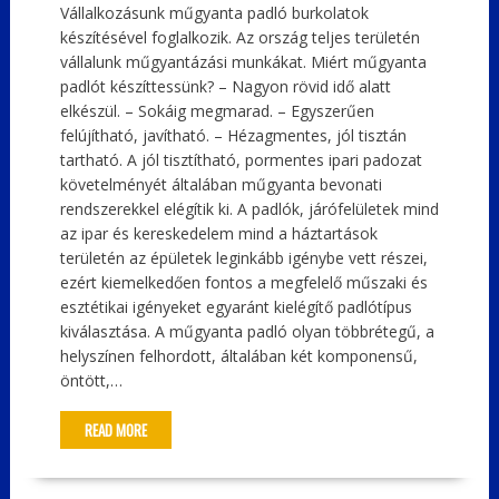
Vállalkozásunk műgyanta padló burkolatok
készítésével foglalkozik. Az ország teljes területén
vállalunk műgyantázási munkákat. Miért műgyanta
padlót készíttessünk? – Nagyon rövid idő alatt
elkészül. – Sokáig megmarad. – Egyszerűen
felújítható, javítható. – Hézagmentes, jól tisztán
tartható. A jól tisztítható, pormentes ipari padozat
követelményét általában műgyanta bevonati
rendszerekkel elégítik ki. A padlók, járófelületek mind
az ipar és kereskedelem mind a háztartások
területén az épületek leginkább igénybe vett részei,
ezért kiemelkedően fontos a megfelelő műszaki és
esztétikai igényeket egyaránt kielégítő padlótípus
kiválasztása. A műgyanta padló olyan többrétegű, a
helyszínen felhordott, általában két komponensű,
öntött,…
READ MORE