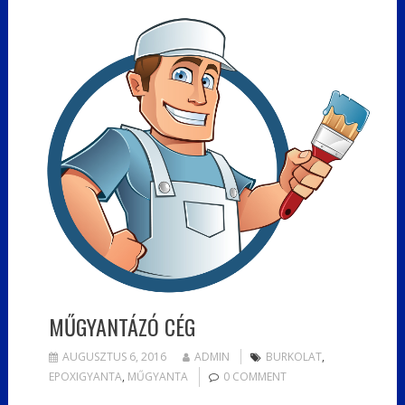
MŰGYANTÁZÓ CÉG
AUGUSZTUS 6, 2016
ADMIN
BURKOLAT
,
EPOXIGYANTA
,
MŰGYANTA
0 COMMENT