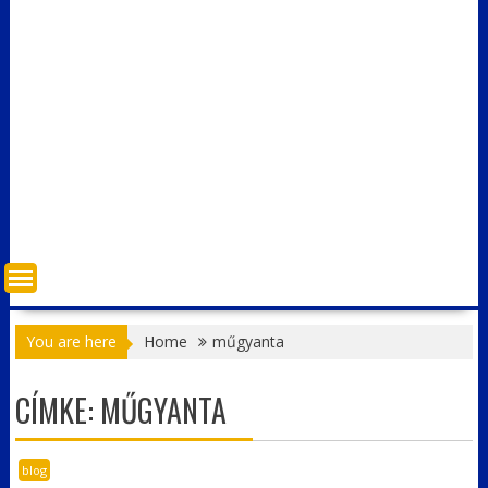
You are here
Home
műgyanta
CÍMKE:
MŰGYANTA
blog