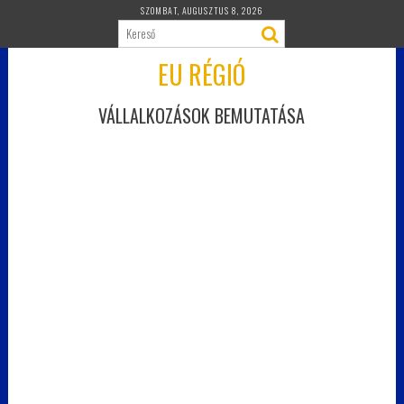
Skip
SZOMBAT, AUGUSZTUS 8, 2026
to
content
EU RÉGIÓ
VÁLLALKOZÁSOK BEMUTATÁSA