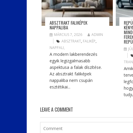
ABSZTRAKT FALIKÉPEK
REPÜ
NAPPALIBA
KÉNY
MIND
MÁRCIUS 7, 2026
ADMIN
FERE
REPÜ
ABSZTRAKT
,
FALIKÉP
,
NAPPALI,
JÚ
A modern lakberendezés
egyik legizgalmasabb
TRAN
aspektusa a falak díszítése.
Amik
Az absztrakt faliképek
terv
nappaliba nem csupán
legf
esztétikai...
hogy
tudju
LEAVE A COMMENT