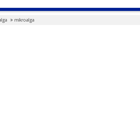
alga
mikroalga