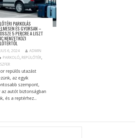
LŐTÉRI PARKOLÁS
ELMESEN ÉS GYORSAN –
ÖSSZE 5 PERCRE A LISZT
NC NEMZETKÖZI
LŐTÉRTŐL
LIUS 6, 2024
ADMIN
PARKOLÓ
,
REPÜLŐTÉR
,
SZFER
or repülős utazást
ezünk, az egyik
ontosabb szempont,
 az autót biztonságban
k, és a reptérhez...