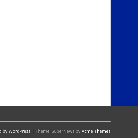
d by WordPress
|
Theme: SuperNews by
Acme Themes