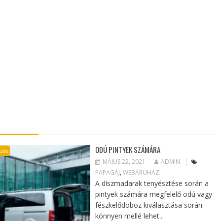
ODÚ PINTYEK SZÁMÁRA
azás
MÁJUS 22, 2021
ADMIN
PAPAGÁJ
,
WEBÁRUHÁZ
A díszmadarak tenyésztése során a
pintyek számára megfelelő odú vagy
fészkelődoboz kiválasztása során
könnyen mellé lehet...