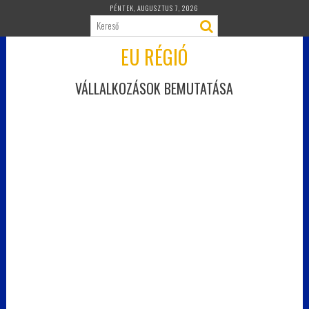
Skip
PÉNTEK, AUGUSZTUS 7, 2026
to
content
EU RÉGIÓ
VÁLLALKOZÁSOK BEMUTATÁSA