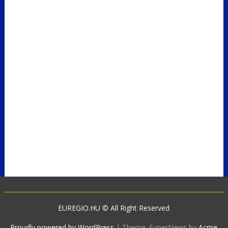
EUREGIO.HU © All Right Reserved
Proudly powered by WordPress
|
Theme: SuperNews by
Acme