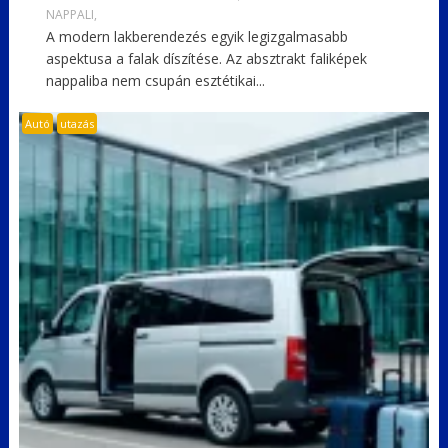
NAPPALI,
A modern lakberendezés egyik legizgalmasabb
aspektusa a falak díszítése. Az absztrakt faliképek
nappaliba nem csupán esztétikai...
Autó
utazás