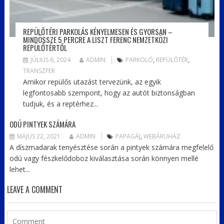
REPÜLŐTÉRI PARKOLÁS KÉNYELMESEN ÉS GYORSAN –
MINDÖSSZE 5 PERCRE A LISZT FERENC NEMZETKÖZI
REPÜLŐTÉRTŐL
JÚLIUS 6, 2024
ADMIN
PARKOLÓ
,
REPÜLŐTÉR
,
TRANSZFER
Amikor repülős utazást tervezünk, az egyik
legfontosabb szempont, hogy az autót biztonságban
tudjuk, és a reptérhez...
ODÚ PINTYEK SZÁMÁRA
MÁJUS 22, 2021
ADMIN
PAPAGÁJ
,
WEBÁRUHÁZ
A díszmadarak tenyésztése során a pintyek számára megfelelő
odú vagy fészkelődoboz kiválasztása során könnyen mellé
lehet...
LEAVE A COMMENT