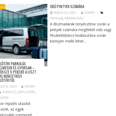
ODÚ PINTYEK SZÁMÁRA
azás
MÁJUS 22, 2021
ADMIN
PAPAGÁJ
,
WEBÁRUHÁZ
A díszmadarak tenyésztése során a
pintyek számára megfelelő odú vagy
fészkelődoboz kiválasztása során
könnyen mellé lehet...
LŐTÉRI PARKOLÁS
ELMESEN ÉS GYORSAN –
ÖSSZE 5 PERCRE A LISZT
NC NEMZETKÖZI
LŐTÉRTŐL
LIUS 6, 2024
ADMIN
PARKOLÓ
,
REPÜLŐTÉR
,
SZFER
or repülős utazást
ezünk, az egyik
ontosabb szempont,