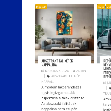
Ingatlan
Autó
ut
ABSZTRAKT FALIKÉPEK
REPÜ
NAPPALIBA
KÉNY
MIND
MÁRCIUS 7, 2026
ADMIN
FERE
REPÜ
ABSZTRAKT
,
FALIKÉP
,
NAPPALI,
JÚ
A modern lakberendezés
egyik legizgalmasabb
TRAN
aspektusa a falak díszítése.
Amik
Az absztrakt faliképek
terv
nappaliba nem csupán
legf