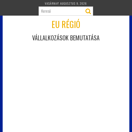
Skip
VASÁRNAP, AUGUSZTUS 9, 2026
to
content
EU RÉGIÓ
VÁLLALKOZÁSOK BEMUTATÁSA