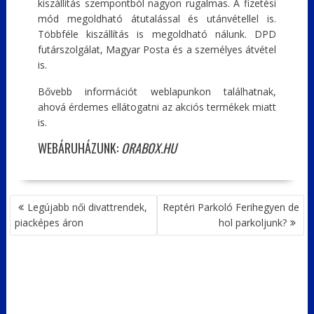
kiszállítás szempontból nagyon rugalmas. A fizetési
mód megoldható átutalással és utánvétellel is.
Többféle kiszállítás is megoldható nálunk. DPD
futárszolgálat, Magyar Posta és a személyes átvétel
is.
Bővebb információt weblapunkon találhatnak,
ahová érdemes ellátogatni az akciós termékek miatt
is.
WEBÁRUHÁZUNK:
ORABOX.HU
BEJEGYZÉS
Legújabb női divattrendek,
Reptéri Parkoló Ferihegyen de
NAVIGÁCIÓ
piacképes áron
hol parkoljunk?