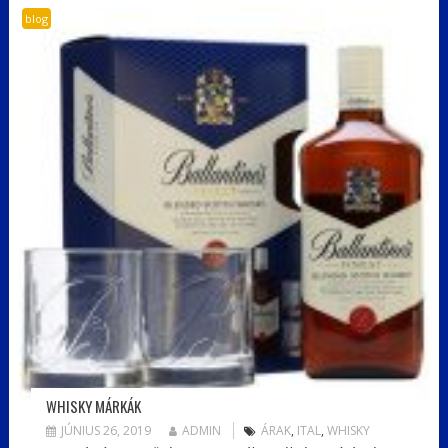
blog
WHISKY MÁRKÁK
JÚNIUS 26, 2019
ADMIN
ÁRAK
,
ITAL
,
WHISKY