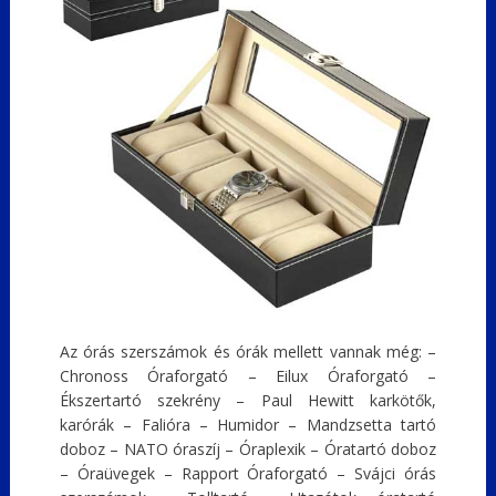
Az órás szerszámok és órák mellett vannak még: –
Chronoss Óraforgató – Eilux Óraforgató –
Ékszertartó szekrény – Paul Hewitt karkötők,
karórák – Falióra – Humidor – Mandzsetta tartó
doboz – NATO óraszíj – Óraplexik – Óratartó doboz
– Óraüvegek – Rapport Óraforgató – Svájci órás