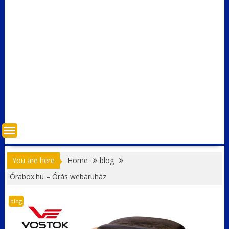
You are here
Home
blog
Órabox.hu – Órás webáruház
blog