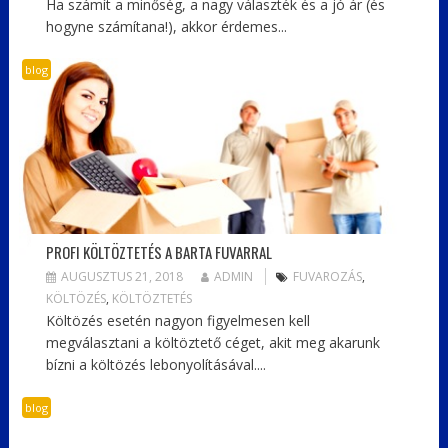
Ha számít a minőség, a nagy választék és a jó ár (és
hogyne számítana!), akkor érdemes...
blog
PROFI KÖLTÖZTETÉS A BARTA FUVARRAL
AUGUSZTUS 21, 2018
ADMIN
FUVAROZÁS
,
KÖLTÖZÉS
,
KÖLTÖZTETÉS
Költözés esetén nagyon figyelmesen kell
megválasztani a költöztető céget, akit meg akarunk
bízni a költözés lebonyolításával....
blog