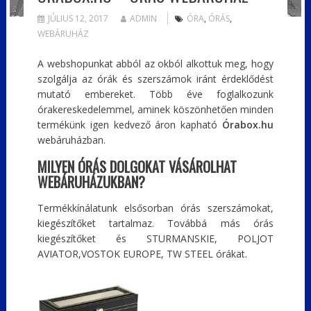
JÚLIUS 12, 2017
ADMIN
ÓRA
,
ÓRÁS
,
WEBÁRUHÁZ
A webshopunkat abból az okból alkottuk meg, hogy
szolgálja az órák és szerszámok iránt érdeklődést
mutató embereket. Több éve foglalkozunk
órakereskedelemmel, aminek köszönhetően minden
termékünk igen kedvező áron kapható
Órabox.hu
webáruházban.
MILYEN ÓRÁS DOLGOKAT VÁSÁROLHAT
WEBÁRUHÁZUKBAN?
Termékkínálatunk elsősorban órás szerszámokat,
kiegészítőket tartalmaz. Továbbá más órás
kiegészítőket és STURMANSKIE, POLJOT
AVIATOR,VOSTOK EUROPE, TW STEEL órákat.