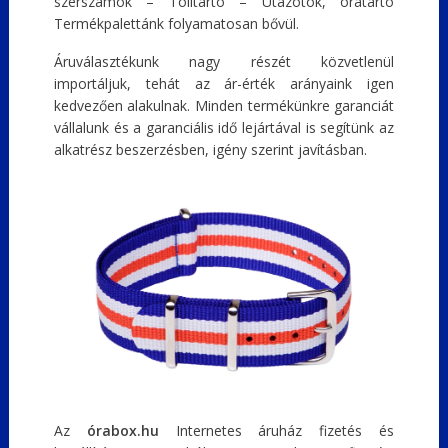
szerszámok – Tolltartó – Utazótok, óratartó
Termékpalettánk folyamatosan bővül.
Áruválasztékunk nagy részét közvetlenül
importáljuk, tehát az ár-érték arányaink igen
kedvezően alakulnak. Minden termékünkre garanciát
vállalunk és a garanciális idő lejártával is segítünk az
alkatrész beszerzésben, igény szerint javításban.
Az
órabox.hu
Internetes áruház fizetés és